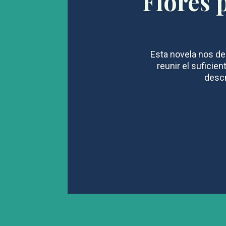
Flores 
Esta novela nos des
reunir el suficien
descr