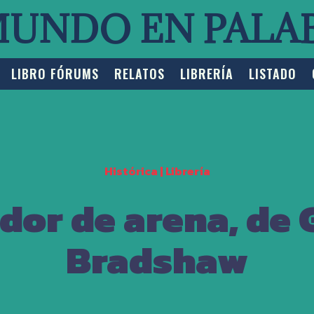
MUNDO EN PALA
LIBRO FÓRUMS
RELATOS
LIBRERÍA
LISTADO
Histórica
|
Librería
dor de arena, de G
Bradshaw