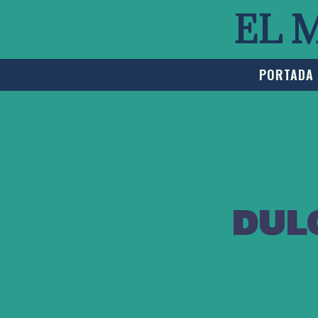
EL 
PORTADA
DULC