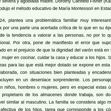
e severa y agobiada madre. Dorothy Canfield Fisher (K
trodujo el método educativo de María Montessori en Esta
4, plantea una problemática familiar muy interesan
za por una parte una acertada crítica de lo que en su é
e la tendencia a valorar a las personas, no por lo q
esional. Por otra, pone de manifiesto el error que supo
ado en el prejuicio de que la dignidad del varón está en
a mujer en cocinar, cuidar la casa y educar a los hijos. 
reas para las que está mejor dotado se expone en esta
aborada, con situaciones bien planteadas y encadena
ncluyen en un desenlace sorprendente. Los personaj
n niños, hombres o mujeres, pero en especial estas úl
 propietario de los almacenes donde trabaja, son d
ivel similar al masculino. La familia se considera algo
 afectiva de los hijos, tarea que corresponde a los 