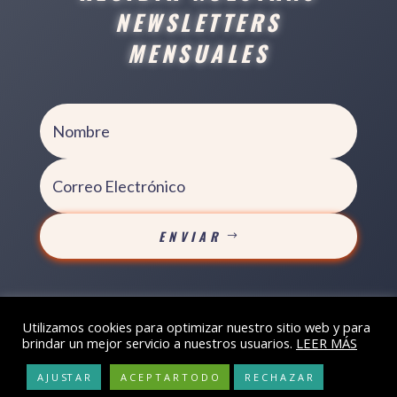
NEWSLETTERS
MENSUALES
ENVIAR
Avisos legales
Política de Privacidad
Política
·
·
Utilizamos cookies para optimizar nuestro sitio web y para
brindar un mejor servicio a nuestros usuarios.
LEER MÁS
de Cookies
·
El Mundo en Palabras 2018 © Todos
los derechos reservados
A J U ST A R
A C E P T A R T O D O
R E C H A Z A R