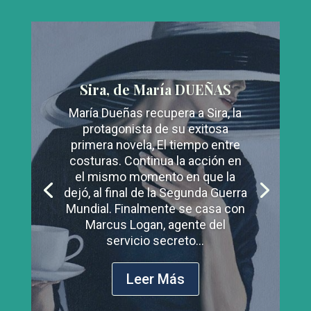
Sira, de María DUEÑAS
María Dueñas recupera a Sira, la
protagonista de su exitosa
primera novela, El tiempo entre
costuras. Continua la acción en
el mismo momento en que la
dejó, al final de la Segunda Guerra
Mundial. Finalmente se casa con
Marcus Logan, agente del
servicio secreto...
Leer Más